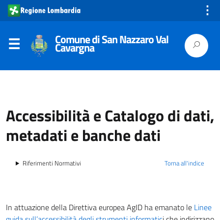
⋮
Comune di San Nazzaro Val
Cavargna
Accessibilità e Catalogo di dati,
metadati e banche dati
Riferimenti Normativi
Torna all'indice
In attuazione della Direttiva europea AgID ha emanato le
Linee
guida sull’accessibilità degli strumenti informatic
i che indirizzano