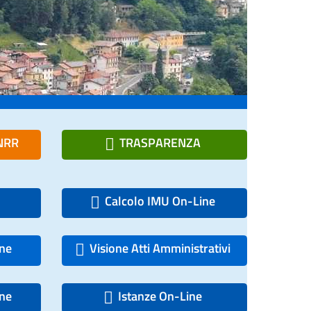
PNRR
TRASPARENZA
Calcolo IMU On-Line
ine
Visione Atti Amministrativi
ine
Istanze On-Line