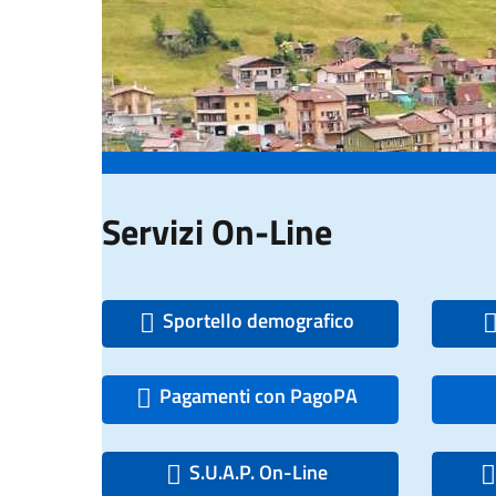
Servizi On-Line
Sportello demografico
Pagamenti con PagoPA
S.U.A.P. On-Line