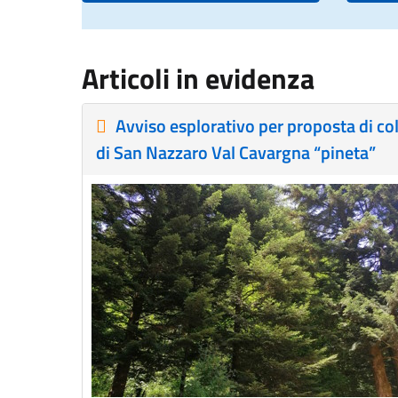
Articoli in evidenza
Avviso esplorativo per proposta di co
di San Nazzaro Val Cavargna “pineta”