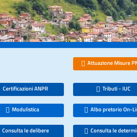
Attuazione Misure 
Certificazioni ANPR
Tributi - IUC
Modulistica
Albo pretorio On-L
Consulta le delibere
Consulta le determ