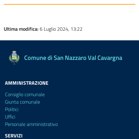
Ultima modifica:
6 Luglio 2024, 13:22
Comune di San Nazzaro Val Cavargna
AMMINISTRAZIONE
Consiglio comunale
Giunta comunale
Politici
Uffici
Personale amministrativo
SERVIZI