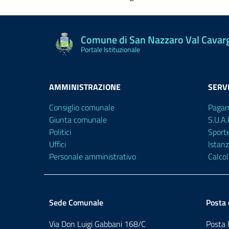
Comune di San Nazzaro Val Cavar
Portale Istituzionale
AMMINISTRAZIONE
SERVI
Consiglio comunale
Pagam
Giunta comunale
S.U.A.
Politici
Sport
Uffici
Istanz
Personale amministrativo
Calco
Sede Comunale
Posta 
Via Don Luigi Gabbani 168/C
Posta E