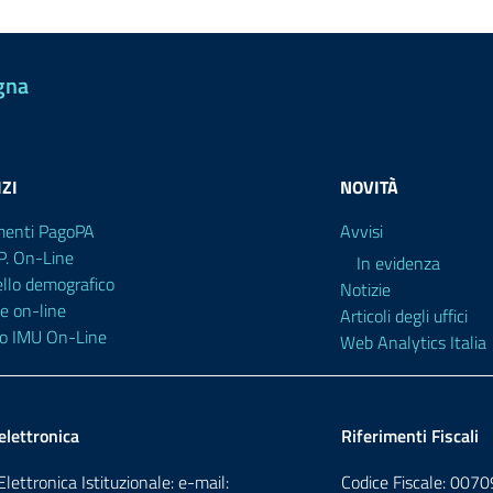
gna
ZI
NOVITÀ
enti PagoPA
Avvisi
P. On-Line
In evidenza
ello demografico
Notizie
e on-line
Articoli degli uffici
lo IMU On-Line
Web Analytics Italia
elettronica
Riferimenti Fiscali
lettronica Istituzionale: e-mail:
Codice Fiscale: 00