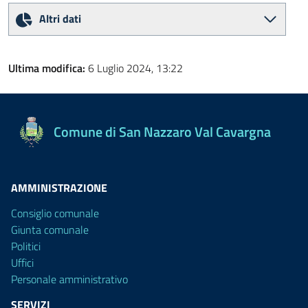
Altri dati
Ultima modifica:
6 Luglio 2024, 13:22
Comune di San Nazzaro Val Cavargna
AMMINISTRAZIONE
Consiglio comunale
Giunta comunale
Politici
Uffici
Personale amministrativo
SERVIZI