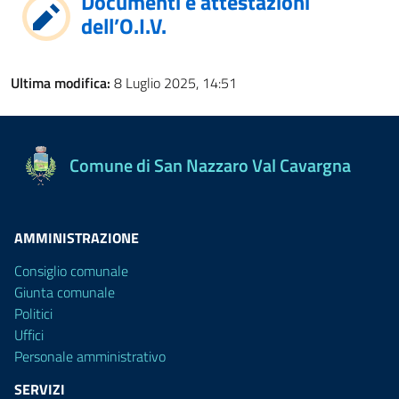
Documenti e attestazioni
dell’O.I.V.
Ultima modifica:
8 Luglio 2025, 14:51
Comune di San Nazzaro Val Cavargna
AMMINISTRAZIONE
Consiglio comunale
Giunta comunale
Politici
Uffici
Personale amministrativo
SERVIZI